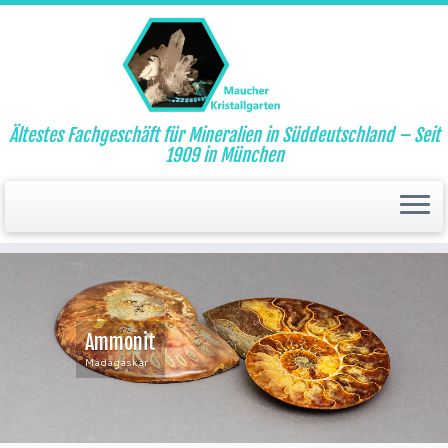
Ältestes Fachgeschäft für Mineralien in Süddeutschland – Seit
1909 in München
Versteinerter Fisch
Solnhofen