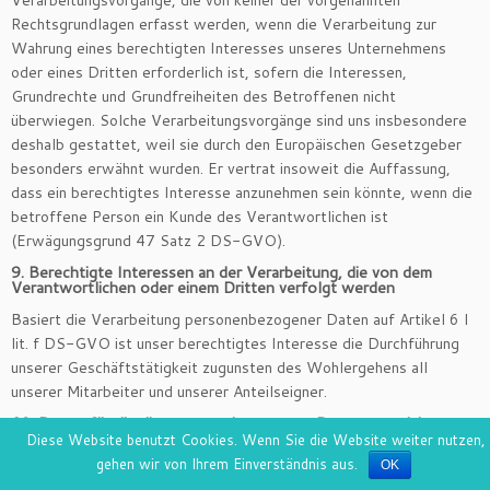
Verarbeitungsvorgänge, die von keiner der vorgenannten
Rechtsgrundlagen erfasst werden, wenn die Verarbeitung zur
Wahrung eines berechtigten Interesses unseres Unternehmens
oder eines Dritten erforderlich ist, sofern die Interessen,
Grundrechte und Grundfreiheiten des Betroffenen nicht
überwiegen. Solche Verarbeitungsvorgänge sind uns insbesondere
deshalb gestattet, weil sie durch den Europäischen Gesetzgeber
besonders erwähnt wurden. Er vertrat insoweit die Auffassung,
dass ein berechtigtes Interesse anzunehmen sein könnte, wenn die
betroffene Person ein Kunde des Verantwortlichen ist
(Erwägungsgrund 47 Satz 2 DS-GVO).
9. Berechtigte Interessen an der Verarbeitung, die von dem
Verantwortlichen oder einem Dritten verfolgt werden
Basiert die Verarbeitung personenbezogener Daten auf Artikel 6 I
lit. f DS-GVO ist unser berechtigtes Interesse die Durchführung
unserer Geschäftstätigkeit zugunsten des Wohlergehens all
unserer Mitarbeiter und unserer Anteilseigner.
10. Dauer, für die die personenbezogenen Daten gespeichert
werden
Diese Website benutzt Cookies. Wenn Sie die Website weiter nutzen,
gehen wir von Ihrem Einverständnis aus.
OK
Das Kriterium für die Dauer der Speicherung von